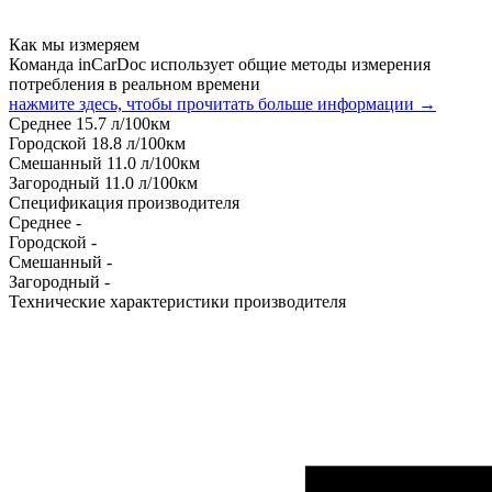
Как мы измеряем
Команда inCarDoc использует общие методы измерения
потребления в реальном времени
нажмите здесь, чтобы прочитать больше информации →
Среднее
15.7
л/100км
Городской
18.8
л/100км
Смешанный
11.0
л/100км
Загородный
11.0
л/100км
Спецификация производителя
Среднее
-
Городской
-
Смешанный
-
Загородный
-
Технические характеристики производителя