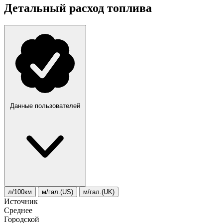
Детальный расход топлива
Данные пользователей
л/100км
м/гал.(US)
м/гал.(UK)
Источник
Среднее
Городской