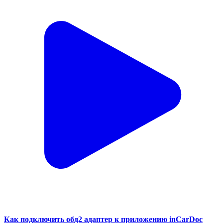
Как подключить обд2 адаптер к приложению inCarDoc