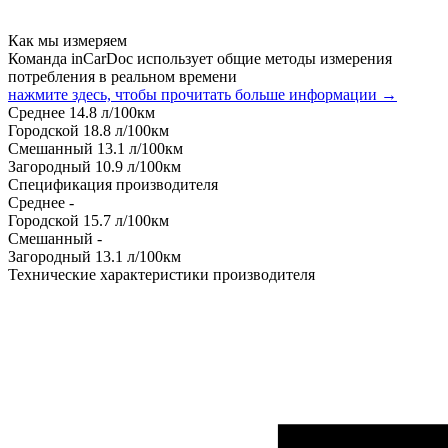
Как мы измеряем
Команда inCarDoc использует общие методы измерения
потребления в реальном времени
нажмите здесь, чтобы прочитать больше информации →
Среднее
14.8
л/100км
Городской
18.8
л/100км
Смешанный
13.1
л/100км
Загородный
10.9
л/100км
Спецификация производителя
Среднее
-
Городской
15.7
л/100км
Смешанный
-
Загородный
13.1
л/100км
Технические характеристики производителя