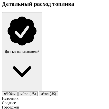
Детальный расход топлива
Данные пользователей
л/100км
м/гал.(US)
м/гал.(UK)
Источник
Среднее
Городской