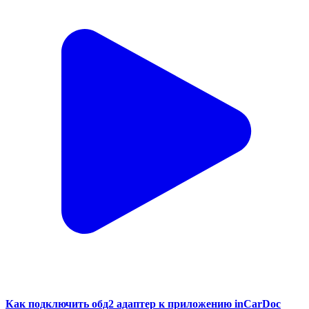
Как подключить обд2 адаптер к приложению inCarDoc