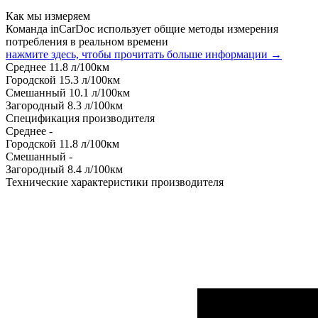
Как мы измеряем
Команда inCarDoc использует общие методы измерения
потребления в реальном времени
нажмите здесь, чтобы прочитать больше информации →
Среднее
11.8
л/100км
Городской
15.3
л/100км
Смешанный
10.1
л/100км
Загородный
8.3
л/100км
Спецификация производителя
Среднее
-
Городской
11.8
л/100км
Смешанный
-
Загородный
8.4
л/100км
Технические характеристики производителя