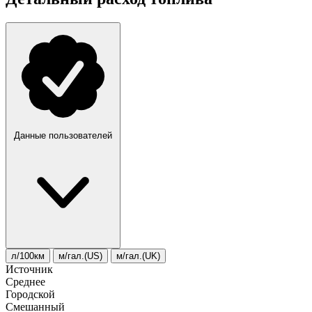
Данные пользователей
л/100км
м/гал.(US)
м/гал.(UK)
Источник
Среднее
Городской
Смешанный