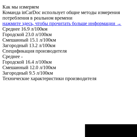
Как мы измеряем
Команда inCarDoc использует общие методы измерения
потребления в реальном времени
нажмите здесь, чтобы прочитать больше информации →
Среднее
16.9
л/100км
Городской
23.0
л/100км
Смешанный
15.1
л/100км
Загородный
13.2
л/100км
Спецификация производителя
Среднее
-
Городской
16.4
л/100км
Смешанный
12.0
л/100км
Загородный
9.5
л/100км
Технические характеристики производителя