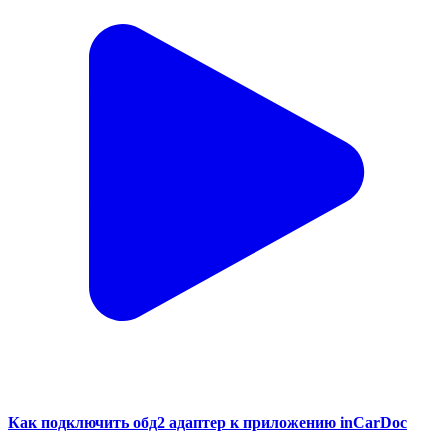
Как подключить обд2 адаптер к приложению inCarDoc