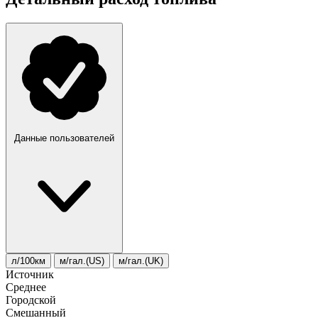
Данные пользователей
л/100км
м/гал.(US)
м/гал.(UK)
Источник
Среднее
Городской
Смешанный