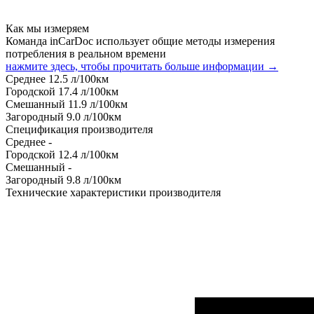
Как мы измеряем
Команда inCarDoc использует общие методы измерения
потребления в реальном времени
нажмите здесь, чтобы прочитать больше информации →
Среднее
12.5
л/100км
Городской
17.4
л/100км
Смешанный
11.9
л/100км
Загородный
9.0
л/100км
Спецификация производителя
Среднее
-
Городской
12.4
л/100км
Смешанный
-
Загородный
9.8
л/100км
Технические характеристики производителя