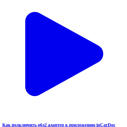
Как подключить обд2 адаптер к приложению inCarDoc