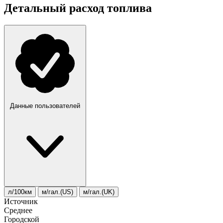
Детальный расход топлива
Данные пользователей
л/100км
м/гал.(US)
м/гал.(UK)
Источник
Среднее
Городской