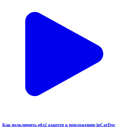
Как подключить обд2 адаптер к приложению inCarDoc