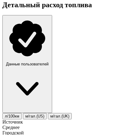
Детальный расход топлива
Данные пользователей
л/100км
м/гал.(US)
м/гал.(UK)
Источник
Среднее
Городской