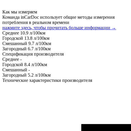
Как мы измеряем
Команда inCarDoc использует общие методы измерения
потребления в реальном времени
нажмите здесь, чтобы прочитать больше информации →
Среднее
10.9
л/100км
Городской
13.8
л/100км
Смешанный
9.7
л/100км
Загородный
6.7
л/100км
Спецификация производителя
Среднее
-
Городской
8.4
л/100км
Смешанный
-
Загородный
5.2
л/100км
Технические характеристики производителя