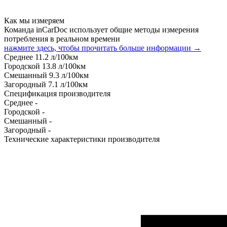
Как мы измеряем
Команда inCarDoc использует общие методы измерения
потребления в реальном времени
нажмите здесь, чтобы прочитать больше информации →
Среднее
11.2
л/100км
Городской
13.8
л/100км
Смешанный
9.3
л/100км
Загородный
7.1
л/100км
Спецификация производителя
Среднее
-
Городской
-
Смешанный
-
Загородный
-
Технические характеристики производителя