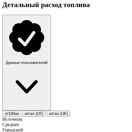
Детальный расход топлива
Данные пользователей
л/100км
м/гал.(US)
м/гал.(UK)
Источник
Среднее
Городской