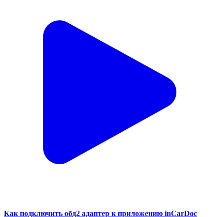
Как подключить обд2 адаптер к приложению inCarDoc