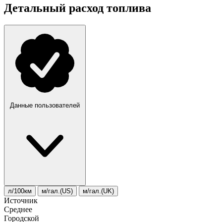
Детальный расход топлива
Данные пользователей
л/100км
м/гал.(US)
м/гал.(UK)
Источник
Среднее
Городской