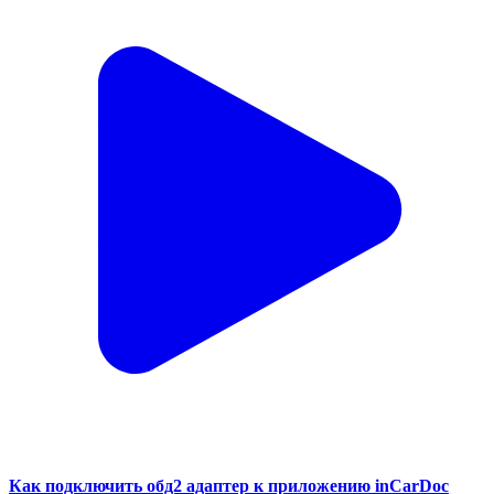
Как подключить обд2 адаптер к приложению inCarDoc