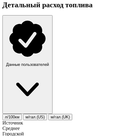
Детальный расход топлива
Данные пользователей
л/100км
м/гал.(US)
м/гал.(UK)
Источник
Среднее
Городской