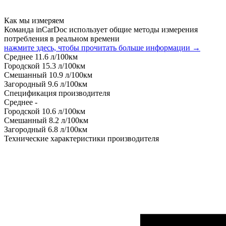
Как мы измеряем
Команда inCarDoc использует общие методы измерения
потребления в реальном времени
нажмите здесь, чтобы прочитать больше информации →
Среднее
11.6
л/100км
Городской
15.3
л/100км
Смешанный
10.9
л/100км
Загородный
9.6
л/100км
Спецификация производителя
Среднее
-
Городской
10.6
л/100км
Смешанный
8.2
л/100км
Загородный
6.8
л/100км
Технические характеристики производителя