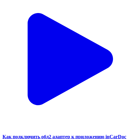
Как подключить обд2 адаптер к приложению inCarDoc