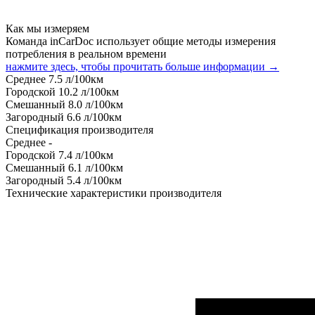
Как мы измеряем
Команда inCarDoc использует общие методы измерения
потребления в реальном времени
нажмите здесь, чтобы прочитать больше информации →
Среднее
7.5
л/100км
Городской
10.2
л/100км
Смешанный
8.0
л/100км
Загородный
6.6
л/100км
Спецификация производителя
Среднее
-
Городской
7.4
л/100км
Смешанный
6.1
л/100км
Загородный
5.4
л/100км
Технические характеристики производителя