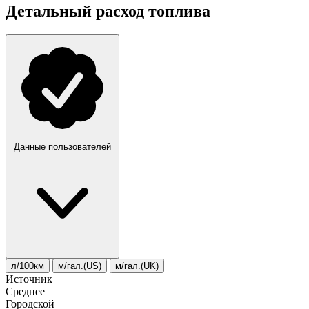
Детальный расход топлива
Данные пользователей
л/100км
м/гал.(US)
м/гал.(UK)
Источник
Среднее
Городской