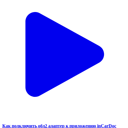
Как подключить обд2 адаптер к приложению inCarDoc