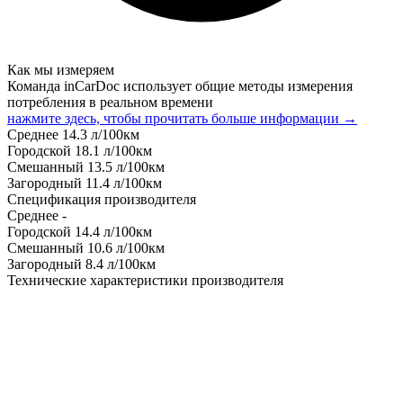
Как мы измеряем
Команда inCarDoc использует общие методы измерения
потребления в реальном времени
нажмите здесь, чтобы прочитать больше информации →
Среднее
14.3
л/100км
Городской
18.1
л/100км
Смешанный
13.5
л/100км
Загородный
11.4
л/100км
Спецификация производителя
Среднее
-
Городской
14.4
л/100км
Смешанный
10.6
л/100км
Загородный
8.4
л/100км
Технические характеристики производителя