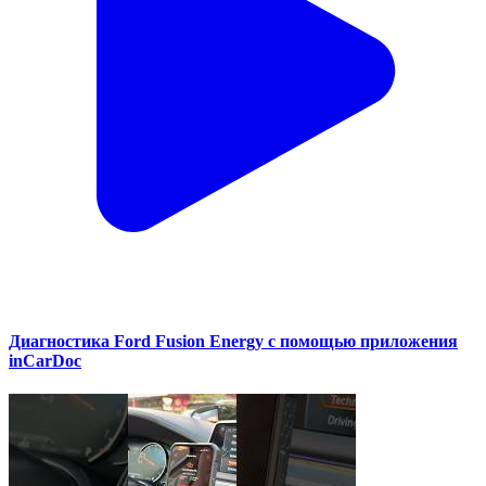
Диагностика Ford Fusion Energy с помощью приложения
inCarDoc