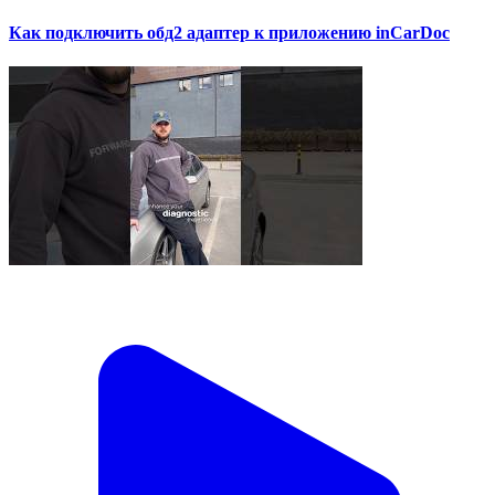
Как подключить обд2 адаптер к приложению inCarDoc