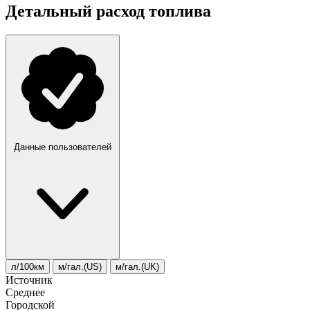
Детальный расход топлива
Данные пользователей
л/100км
м/гал.(US)
м/гал.(UK)
Источник
Среднее
Городской