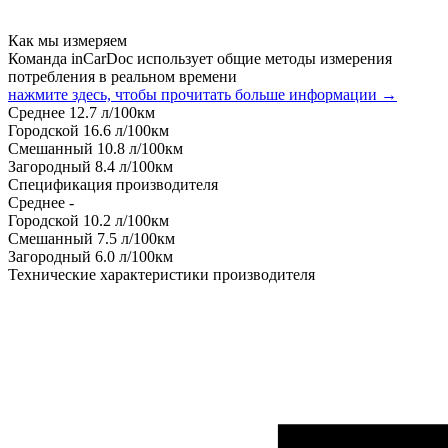
Как мы измеряем
Команда inCarDoc использует общие методы измерения
потребления в реальном времени
нажмите здесь, чтобы прочитать больше информации →
Среднее
12.7
л/100км
Городской
16.6
л/100км
Смешанный
10.8
л/100км
Загородный
8.4
л/100км
Спецификация производителя
Среднее
-
Городской
10.2
л/100км
Смешанный
7.5
л/100км
Загородный
6.0
л/100км
Технические характеристики производителя