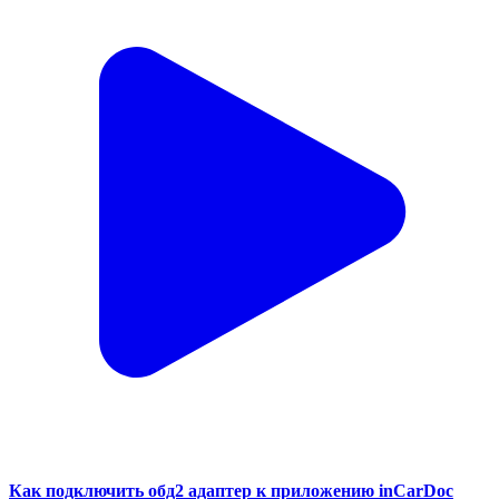
Как подключить обд2 адаптер к приложению inCarDoc