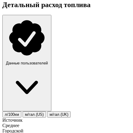
Детальный расход топлива
Данные пользователей
л/100км
м/гал.(US)
м/гал.(UK)
Источник
Среднее
Городской