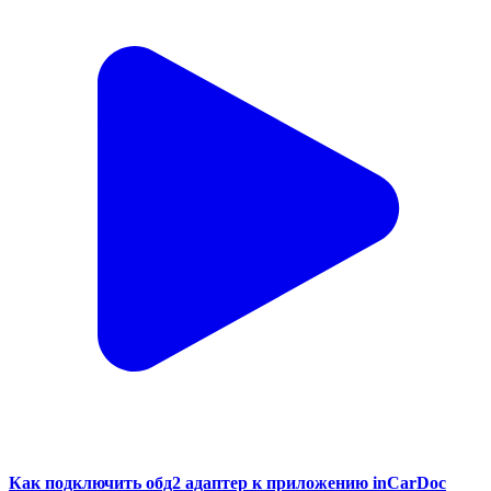
Как подключить обд2 адаптер к приложению inCarDoc