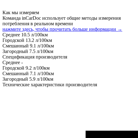
Как мы измеряем
Команда inCarDoc использует общие методы измерения
потребления в реальном времени
нажмите здесь, чтобы прочитать больше информации →
Среднее
10.5
л/100км
Городской
13.2
л/100км
Смешанный
9.1
л/100км
Загородный
7.5
л/100км
Спецификация производителя
Среднее
-
Городской
9.2
л/100км
Смешанный
7.1
л/100км
Загородный
5.9
л/100км
Технические характеристики производителя