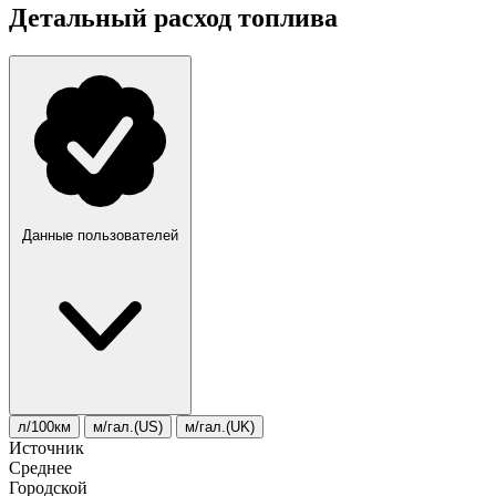
Детальный расход топлива
Данные пользователей
л/100км
м/гал.(US)
м/гал.(UK)
Источник
Среднее
Городской