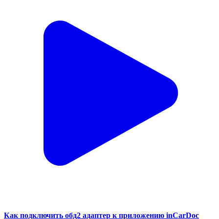
Как подключить обд2 адаптер к приложению inCarDoc