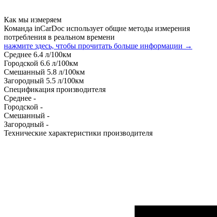
Как мы измеряем
Команда inCarDoc использует общие методы измерения
потребления в реальном времени
нажмите здесь, чтобы прочитать больше информации →
Среднее
6.4
л/100км
Городской
6.6
л/100км
Смешанный
5.8
л/100км
Загородный
5.5
л/100км
Спецификация производителя
Среднее
-
Городской
-
Смешанный
-
Загородный
-
Технические характеристики производителя