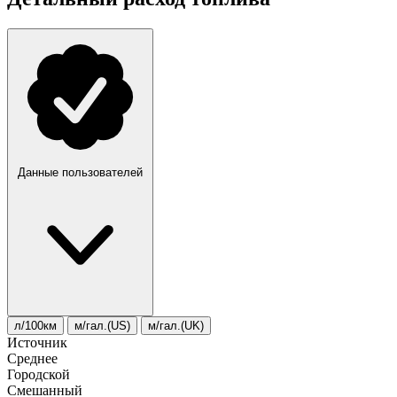
Данные пользователей
л/100км
м/гал.(US)
м/гал.(UK)
Источник
Среднее
Городской
Смешанный