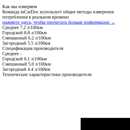
Как мы измеряем
Команда inCarDoc использует общие методы измерения
потребления в реальном времени
нажмите здесь, чтобы прочитать больше информации →
Среднее
7.2
л/100км
Городской
8.8
л/100км
Смешанный
6.2
л/100км
Загородный
5.5
л/100км
Спецификация производителя
Среднее
-
Городской
6.1
л/100км
Смешанный
5.0
л/100км
Загородный
4.4
л/100км
Технические характеристики производителя