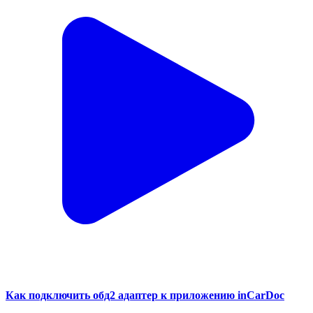
Как подключить обд2 адаптер к приложению inCarDoc