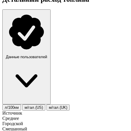
Данные пользователей
л/100км
м/гал.(US)
м/гал.(UK)
Источник
Среднее
Городской
Смешанный