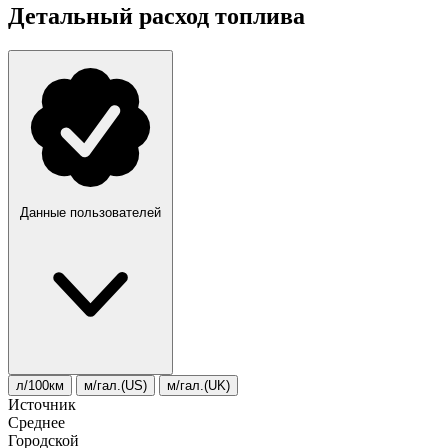
Детальный расход топлива
Данные пользователей
л/100км
м/гал.(US)
м/гал.(UK)
Источник
Среднее
Городской