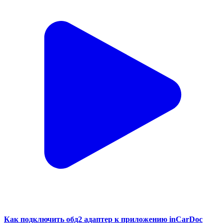
Как подключить обд2 адаптер к приложению inCarDoc