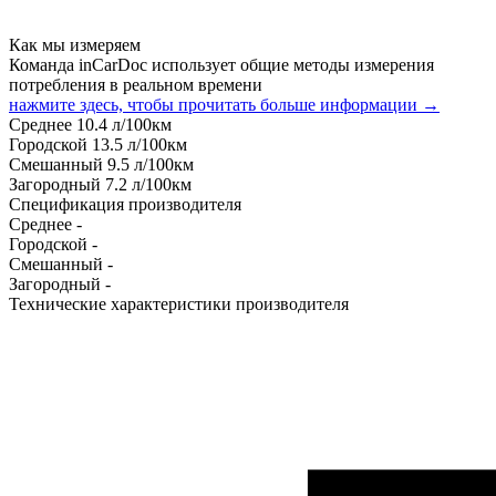
Как мы измеряем
Команда inCarDoc использует общие методы измерения
потребления в реальном времени
нажмите здесь, чтобы прочитать больше информации →
Среднее
10.4
л/100км
Городской
13.5
л/100км
Смешанный
9.5
л/100км
Загородный
7.2
л/100км
Спецификация производителя
Среднее
-
Городской
-
Смешанный
-
Загородный
-
Технические характеристики производителя