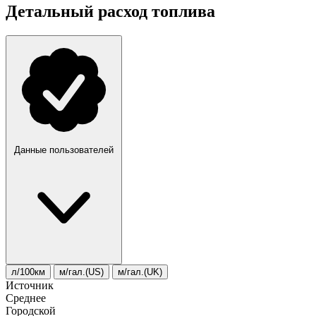
Детальный расход топлива
Данные пользователей
л/100км
м/гал.(US)
м/гал.(UK)
Источник
Среднее
Городской