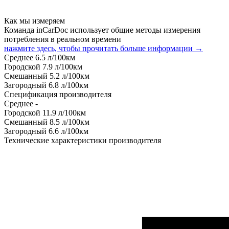
Как мы измеряем
Команда inCarDoc использует общие методы измерения
потребления в реальном времени
нажмите здесь, чтобы прочитать больше информации →
Среднее
6.5
л/100км
Городской
7.9
л/100км
Смешанный
5.2
л/100км
Загородный
6.8
л/100км
Спецификация производителя
Среднее
-
Городской
11.9
л/100км
Смешанный
8.5
л/100км
Загородный
6.6
л/100км
Технические характеристики производителя