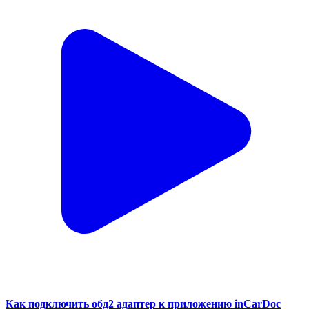
Как подключить обд2 адаптер к приложению inCarDoc