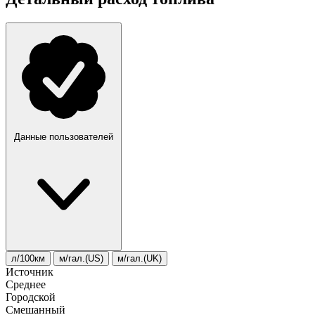
Данные пользователей
л/100км
м/гал.(US)
м/гал.(UK)
Источник
Среднее
Городской
Смешанный