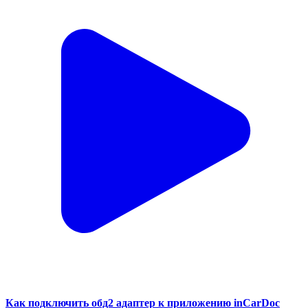
Как подключить обд2 адаптер к приложению inCarDoc