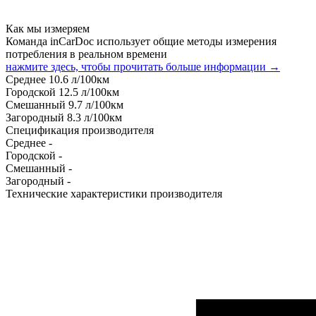
Как мы измеряем
Команда inCarDoc использует общие методы измерения
потребления в реальном времени
нажмите здесь, чтобы прочитать больше информации →
Среднее
10.6
л/100км
Городской
12.5
л/100км
Смешанный
9.7
л/100км
Загородный
8.3
л/100км
Спецификация производителя
Среднее
-
Городской
-
Смешанный
-
Загородный
-
Технические характеристики производителя