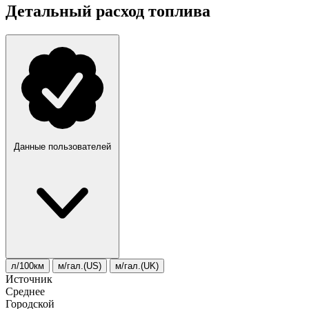
Детальный расход топлива
Данные пользователей
л/100км
м/гал.(US)
м/гал.(UK)
Источник
Среднее
Городской