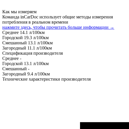
Как мы измеряем
Команда inCarDoc использует общие методы измерения
потребления в реальном времени
нажмите здесь, чтобы прочитать больше информации →
Среднее
14.1
л/100км
Городской
19.3
л/100км
Смешанный
13.1
л/100км
Загородный
11.1
л/100км
Спецификация производителя
Среднее
-
Городской
13.1
л/100км
Смешанный
-
Загородный
9.4
л/100км
Технические характеристики производителя