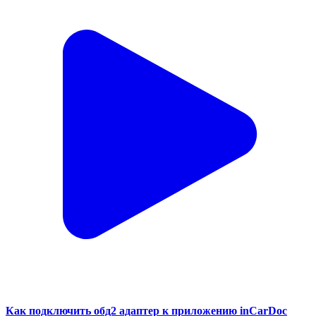
Как подключить обд2 адаптер к приложению inCarDoc