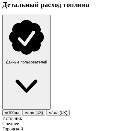
Детальный расход топлива
Данные пользователей
л/100км
м/гал.(US)
м/гал.(UK)
Источник
Среднее
Городской