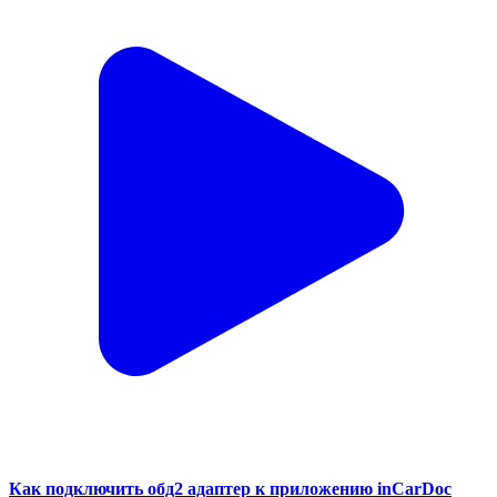
Как подключить обд2 адаптер к приложению inCarDoc