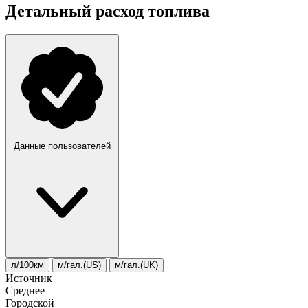
Детальный расход топлива
Данные пользователей
л/100км
м/гал.(US)
м/гал.(UK)
Источник
Среднее
Городской