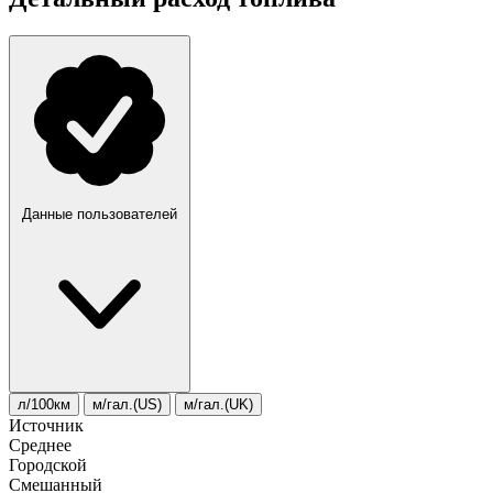
Данные пользователей
л/100км
м/гал.(US)
м/гал.(UK)
Источник
Среднее
Городской
Смешанный