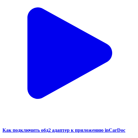
Как подключить обд2 адаптер к приложению inCarDoc