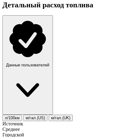
Детальный расход топлива
Данные пользователей
л/100км
м/гал.(US)
м/гал.(UK)
Источник
Среднее
Городской