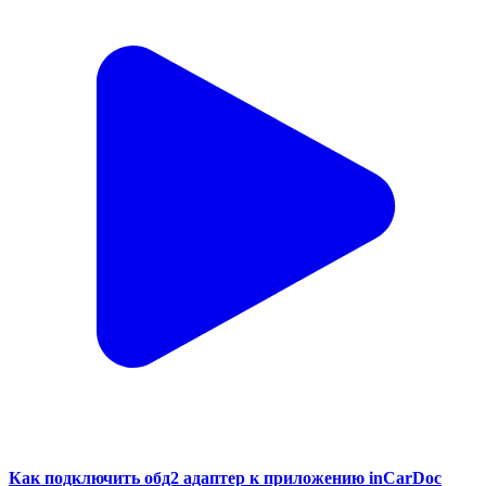
Как подключить обд2 адаптер к приложению inCarDoc