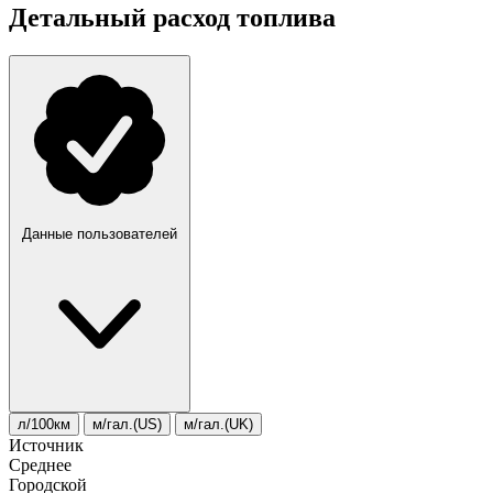
Детальный расход топлива
Данные пользователей
л/100км
м/гал.(US)
м/гал.(UK)
Источник
Среднее
Городской