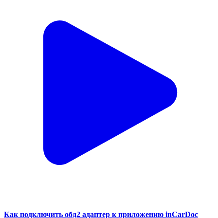
Как подключить обд2 адаптер к приложению inCarDoc