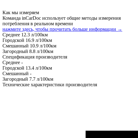
Как мы измеряем
Команда inCarDoc использует общие методы измерения
потребления в реальном времени
нажмите здесь, чтобы прочитать больше информации →
Среднее
12.3
л/100км
Городской
16.9
л/100км
Смешанный
10.9
л/100км
Загородный
8.8
л/100км
Спецификация производителя
Среднее
-
Городской
13.4
л/100км
Смешанный
-
Загородный
7.7
л/100км
Технические характеристики производителя