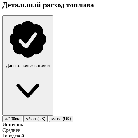
Детальный расход топлива
Данные пользователей
л/100км
м/гал.(US)
м/гал.(UK)
Источник
Среднее
Городской