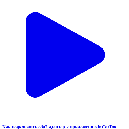
Как подключить обд2 адаптер к приложению inCarDoc