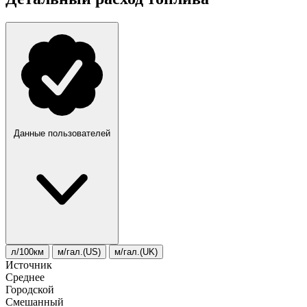
Данные пользователей
л/100км
м/гал.(US)
м/гал.(UK)
Источник
Среднее
Городской
Смешанный