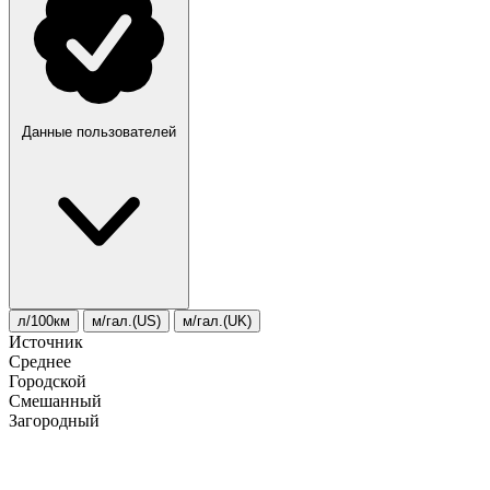
Данные пользователей
л/100км
м/гал.(US)
м/гал.(UK)
Источник
Среднее
Городской
Смешанный
Загородный