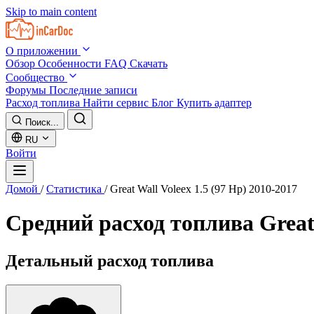
Skip to main content
О приложении
Обзор
Особенности
FAQ
Скачать
Сообщество
Форумы
Последние записи
Расход топлива
Найти сервис
Блог
Купить адаптер
Поиск...
RU
Войти
Домой
/
Статистика
/
Great Wall Voleex 1.5 (97 Hp) 2010-2017
Средний расход топлива
Great
Детальный расход топлива