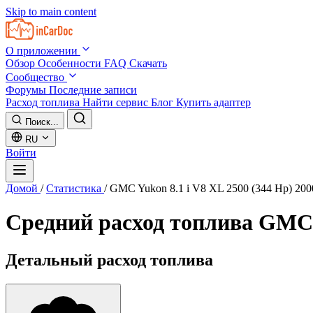
Skip to main content
О приложении
Обзор
Особенности
FAQ
Скачать
Сообщество
Форумы
Последние записи
Расход топлива
Найти сервис
Блог
Купить адаптер
Поиск...
RU
Войти
Домой
/
Статистика
/
GMC Yukon 8.1 i V8 XL 2500 (344 Hp) 200
Средний расход топлива
GMC Y
Детальный расход топлива