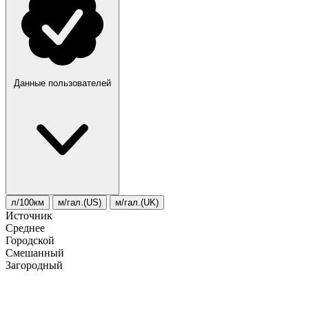
Данные пользователей
л/100км
м/гал.(US)
м/гал.(UK)
Источник
Среднее
Городской
Смешанный
Загородный