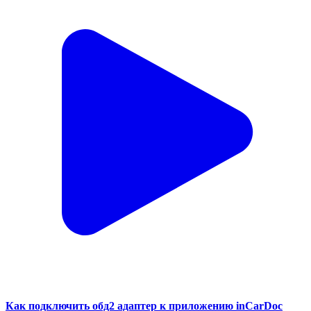
Как подключить обд2 адаптер к приложению inCarDoc