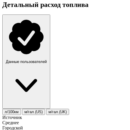
Детальный расход топлива
Данные пользователей
л/100км
м/гал.(US)
м/гал.(UK)
Источник
Среднее
Городской