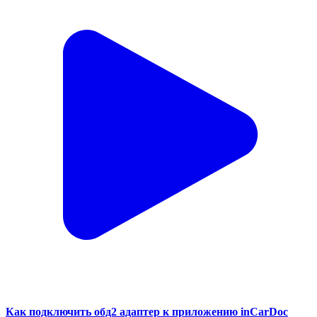
Как подключить обд2 адаптер к приложению inCarDoc