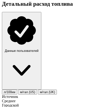
Детальный расход топлива
Данные пользователей
л/100км
м/гал.(US)
м/гал.(UK)
Источник
Среднее
Городской