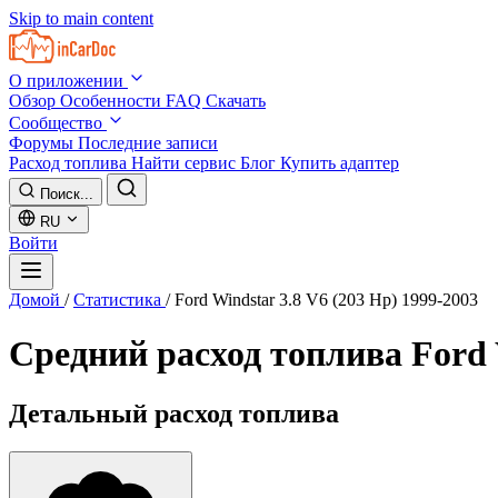
Skip to main content
О приложении
Обзор
Особенности
FAQ
Скачать
Сообщество
Форумы
Последние записи
Расход топлива
Найти сервис
Блог
Купить адаптер
Поиск...
RU
Войти
Домой
/
Статистика
/
Ford Windstar 3.8 V6 (203 Hp) 1999-2003
Средний расход топлива
Ford 
Детальный расход топлива