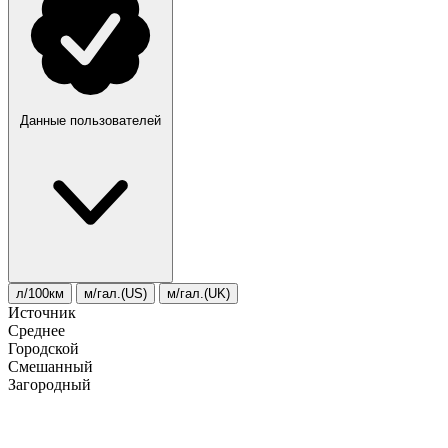
Данные пользователей
л/100км
м/гал.(US)
м/гал.(UK)
Источник
Среднее
Городской
Смешанный
Загородный