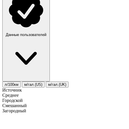
Данные пользователей
л/100км
м/гал.(US)
м/гал.(UK)
Источник
Среднее
Городской
Смешанный
Загородный