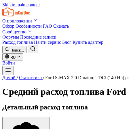
Skip to main content
О приложении
Обзор
Особенности
FAQ
Скачать
Сообщество
Форумы
Последние записи
Расход топлива
Найти сервис
Блог
Купить адаптер
Поиск...
RU
Войти
Домой
/
Статистика
/
Ford S-MAX 2.0 Duratorq TDCi (140 Hp) po
Средний расход топлива
Ford 
Детальный расход топлива