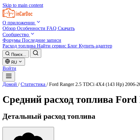
Skip to main content
О приложении
Обзор
Особенности
FAQ
Скачать
Сообщество
Форумы
Последние записи
Расход топлива
Найти сервис
Блог
Купить адаптер
Поиск...
RU
Войти
Домой
/
Статистика
/
Ford Ranger 2.5 TDCi 4X4 (143 Hp) 2006-2
Средний расход топлива
Ford 
Детальный расход топлива