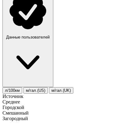
Данные пользователей
л/100км
м/гал.(US)
м/гал.(UK)
Источник
Среднее
Городской
Смешанный
Загородный