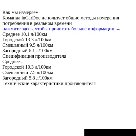
Как мы измеряем
Команда inCarDoc использует общие методы измерения
потребления в реальном времени
нажмите здесь, чтобы прочитать больше информации →
Среднее
10.1
л/100км
Городской
13.3
л/100км
Смешанный
9.5
л/100км
Загородный
6.1
л/100км
Спецификация производителя
Среднее
-
Городской
10.3
л/100км
Смешанный
7.5
л/100км
Загородный
5.8
л/100км
Технические характеристики производителя