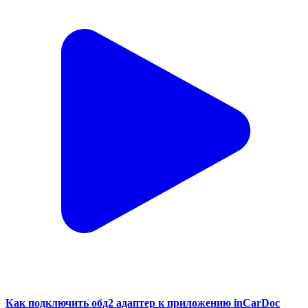
Как подключить обд2 адаптер к приложению inCarDoc