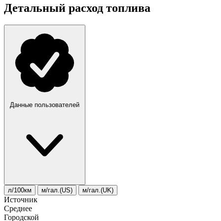
Детальный расход топлива
Данные пользователей
л/100км
м/гал.(US)
м/гал.(UK)
Источник
Среднее
Городской