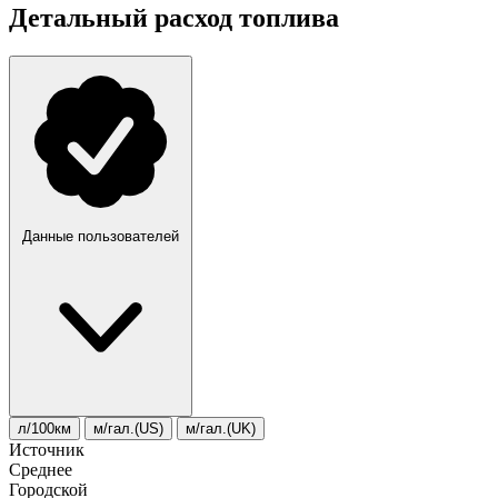
Детальный расход топлива
Данные пользователей
л/100км
м/гал.(US)
м/гал.(UK)
Источник
Среднее
Городской