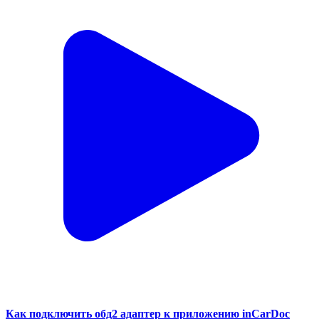
Как подключить обд2 адаптер к приложению inCarDoc