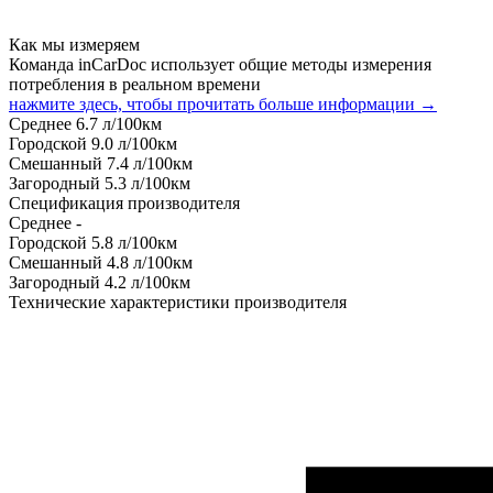
Как мы измеряем
Команда inCarDoc использует общие методы измерения
потребления в реальном времени
нажмите здесь, чтобы прочитать больше информации →
Среднее
6.7
л/100км
Городской
9.0
л/100км
Смешанный
7.4
л/100км
Загородный
5.3
л/100км
Спецификация производителя
Среднее
-
Городской
5.8
л/100км
Смешанный
4.8
л/100км
Загородный
4.2
л/100км
Технические характеристики производителя