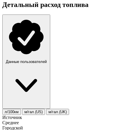
Детальный расход топлива
Данные пользователей
л/100км
м/гал.(US)
м/гал.(UK)
Источник
Среднее
Городской