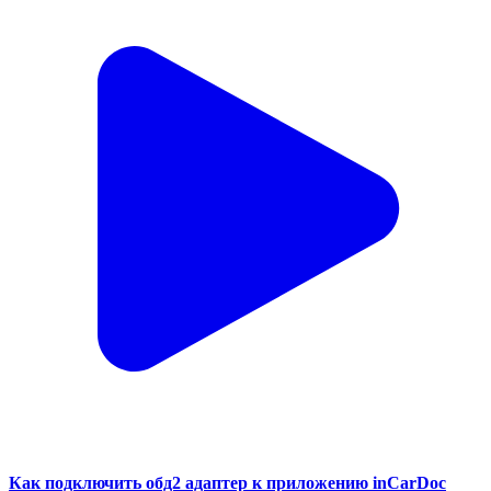
Как подключить обд2 адаптер к приложению inCarDoc