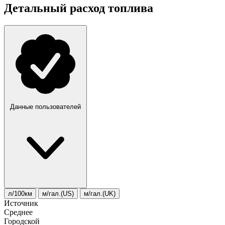
Детальный расход топлива
Данные пользователей
л/100км
м/гал.(US)
м/гал.(UK)
Источник
Среднее
Городской