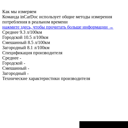
Как мы измеряем
Команда inCarDoc использует общие методы измерения
потребления в реальном времени
нажмите здесь, чтобы прочитать больше информации →
Среднее
9.3
л/100км
Городской
10.5
л/100км
Смешанный
8.5
л/100км
Загородный
8.1
л/100км
Спецификация производителя
Среднее
-
Городской
-
Смешанный
-
Загородный
-
Технические характеристики производителя