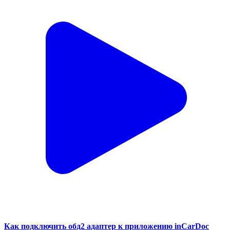
Как подключить обд2 адаптер к приложению inCarDoc