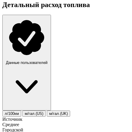
Детальный расход топлива
Данные пользователей
л/100км
м/гал.(US)
м/гал.(UK)
Источник
Среднее
Городской