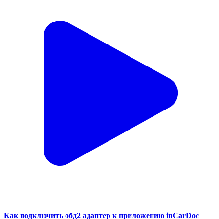
Как подключить обд2 адаптер к приложению inCarDoc