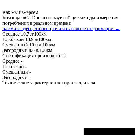
Как мы измеряем
Команда inCarDoc использует общие методы измерения
потребления в реальном времени
нажмите здесь, чтобы прочитать больше информации →
Среднее
10.7
л/100км
Городской
13.9
л/100км
Смешанный
10.0
л/100км
Загородный
8.6
л/100км
Спецификация производителя
Среднее
-
Городской
-
Смешанный
-
Загородный
-
Технические характеристики производителя