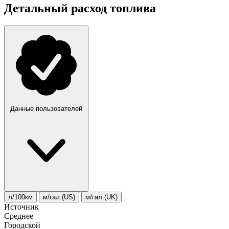
Детальный расход топлива
Данные пользователей
л/100км
м/гал.(US)
м/гал.(UK)
Источник
Среднее
Городской