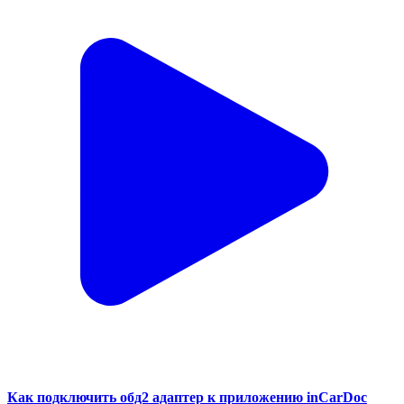
Как подключить обд2 адаптер к приложению inCarDoc