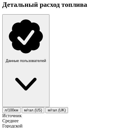
Детальный расход топлива
Данные пользователей
л/100км
м/гал.(US)
м/гал.(UK)
Источник
Среднее
Городской