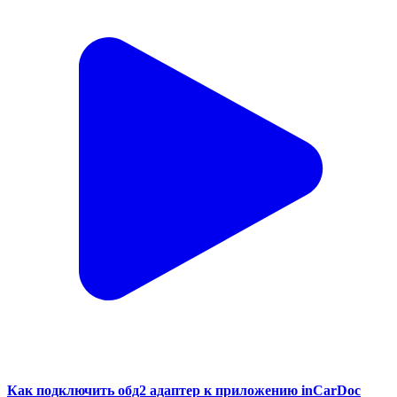
Как подключить обд2 адаптер к приложению inCarDoc