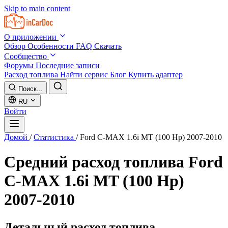
Skip to main content
О приложении
Обзор
Особенности
FAQ
Скачать
Сообщество
Форумы
Последние записи
Расход топлива
Найти сервис
Блог
Купить адаптер
Поиск...
RU
Войти
Домой
/
Статистика
/
Ford C-MAX 1.6i MT (100 Hp) 2007-2010
Средний расход топлива
Ford
C-MAX 1.6i MT (100 Hp)
2007-2010
Детальный расход топлива