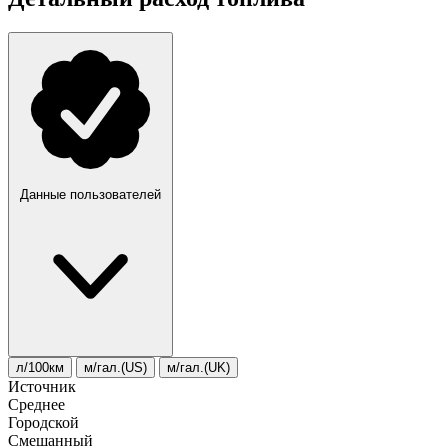
Данные пользователей
л/100км
м/гал.(US)
м/гал.(UK)
Источник
Среднее
Городской
Смешанный