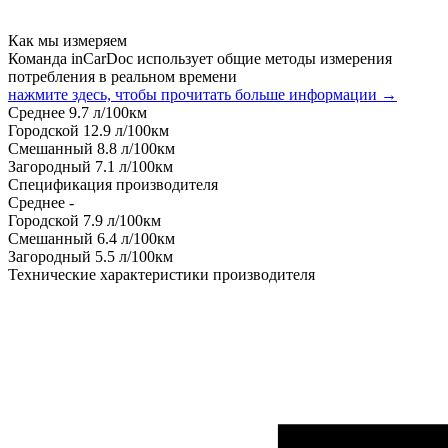
Как мы измеряем
Команда inCarDoc использует общие методы измерения
потребления в реальном времени
нажмите здесь, чтобы прочитать больше информации →
Среднее
9.7
л/100км
Городской
12.9
л/100км
Смешанный
8.8
л/100км
Загородный
7.1
л/100км
Спецификация производителя
Среднее
-
Городской
7.9
л/100км
Смешанный
6.4
л/100км
Загородный
5.5
л/100км
Технические характеристики производителя