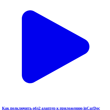
Как подключить обд2 адаптер к приложению inCarDoc