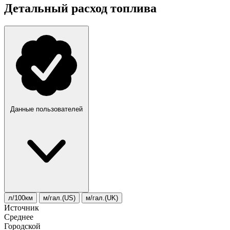
Детальный расход топлива
Данные пользователей
л/100км
м/гал.(US)
м/гал.(UK)
Источник
Среднее
Городской