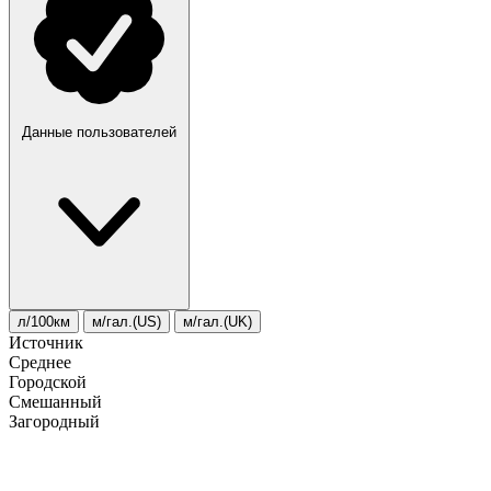
Данные пользователей
л/100км
м/гал.(US)
м/гал.(UK)
Источник
Среднее
Городской
Смешанный
Загородный