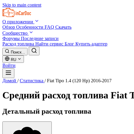
Skip to main content
О приложении
Обзор
Особенности
FAQ
Скачать
Сообщество
Форумы
Последние записи
Расход топлива
Найти сервис
Блог
Купить адаптер
Поиск...
RU
Войти
Домой
/
Статистика
/
Fiat Tipo 1.4 (120 Hp) 2016-2017
Средний расход топлива
Fiat 
Детальный расход топлива