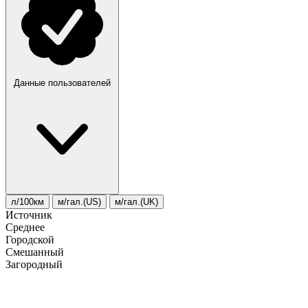
Данные пользователей
л/100км
м/гал.(US)
м/гал.(UK)
Источник
Среднее
Городской
Смешанный
Загородный