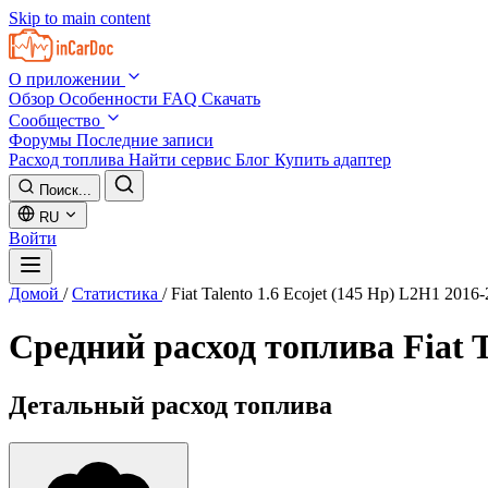
Skip to main content
О приложении
Обзор
Особенности
FAQ
Скачать
Сообщество
Форумы
Последние записи
Расход топлива
Найти сервис
Блог
Купить адаптер
Поиск...
RU
Войти
Домой
/
Статистика
/
Fiat Talento 1.6 Ecojet (145 Hp) L2H1 2016
Средний расход топлива
Fiat 
Детальный расход топлива