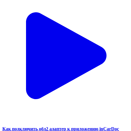
Как подключить обд2 адаптер к приложению inCarDoc