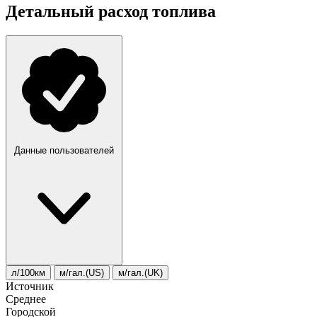
Детальный расход топлива
Данные пользователей
л/100км
м/гал.(US)
м/гал.(UK)
Источник
Среднее
Городской