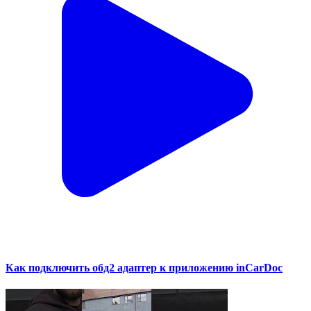
Как подключить обд2 адаптер к приложению inCarDoc