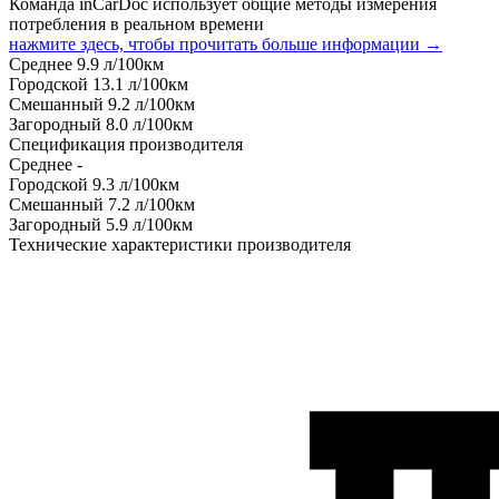
Команда inCarDoc использует общие методы измерения
потребления в реальном времени
нажмите здесь, чтобы прочитать больше информации →
Среднее
9.9
л/100км
Городской
13.1
л/100км
Смешанный
9.2
л/100км
Загородный
8.0
л/100км
Спецификация производителя
Среднее
-
Городской
9.3
л/100км
Смешанный
7.2
л/100км
Загородный
5.9
л/100км
Технические характеристики производителя