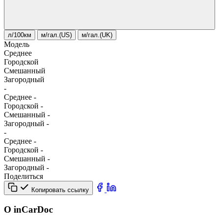
л/100км
м/гал.(US)
м/гал.(UK)
Модель
Среднее
Городской
Смешанный
Загородный
-
Среднее
-
Городской
-
Смешанный
-
Загородный
-
-
Среднее
-
Городской
-
Смешанный
-
Загородный
-
Поделиться
Копировать ссылку
О inCarDoc