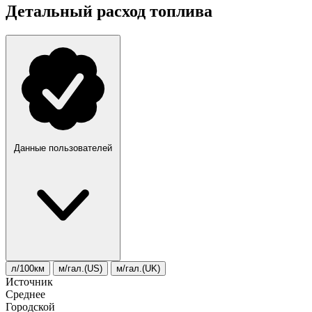
Детальный расход топлива
Данные пользователей
л/100км
м/гал.(US)
м/гал.(UK)
Источник
Среднее
Городской