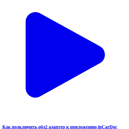
Как подключить обд2 адаптер к приложению inCarDoc