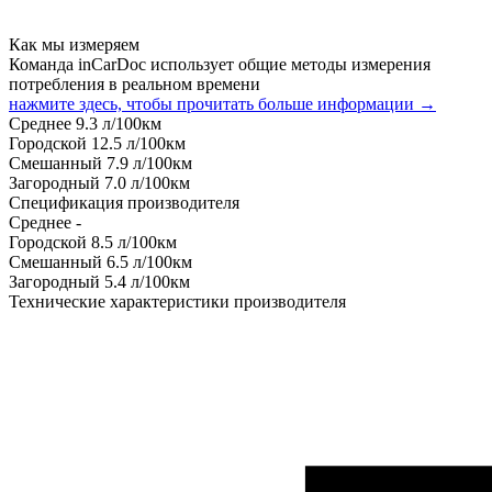
Как мы измеряем
Команда inCarDoc использует общие методы измерения
потребления в реальном времени
нажмите здесь, чтобы прочитать больше информации →
Среднее
9.3
л/100км
Городской
12.5
л/100км
Смешанный
7.9
л/100км
Загородный
7.0
л/100км
Спецификация производителя
Среднее
-
Городской
8.5
л/100км
Смешанный
6.5
л/100км
Загородный
5.4
л/100км
Технические характеристики производителя