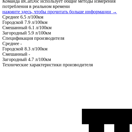
Команда inCarDoc использует общие методы измерения
потребления в реальном времени
нажмите здесь, чтобы прочитать больше информации →
Среднее
6.5
л/100км
Городской
7.9
л/100км
Смешанный
6.1
л/100км
Загородный
5.9
л/100км
Спецификация производителя
Среднее
-
Городской
8.3
л/100км
Смешанный
-
Загородный
4.7
л/100км
Технические характеристики производителя