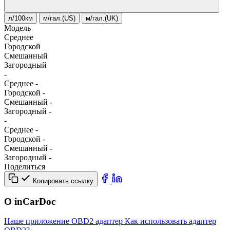
л/100км
м/гал.(US)
м/гал.(UK)
Модель
Среднее
Городской
Смешанный
Загородный
-
Среднее
-
Городской
-
Смешанный
-
Загородный
-
-
Среднее
-
Городской
-
Смешанный
-
Загородный
-
Поделиться
Копировать ссылку
О inCarDoc
Наше приложение
OBD2 адаптер
Как использовать адаптер