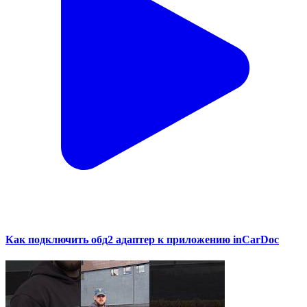
Как подключить обд2 адаптер к приложению inCarDoc