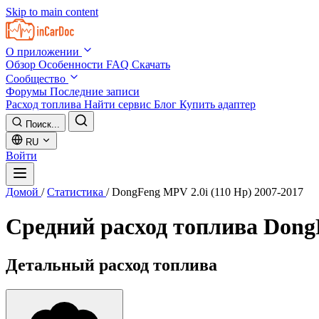
Skip to main content
О приложении
Обзор
Особенности
FAQ
Скачать
Сообщество
Форумы
Последние записи
Расход топлива
Найти сервис
Блог
Купить адаптер
Поиск...
RU
Войти
Домой
/
Статистика
/
DongFeng MPV 2.0i (110 Hp) 2007-2017
Средний расход топлива
DongF
Детальный расход топлива