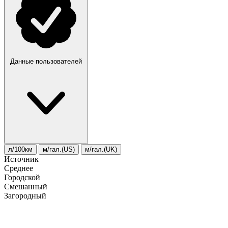
Данные пользователей
л/100км
м/гал.(US)
м/гал.(UK)
Источник
Среднее
Городской
Смешанный
Загородный